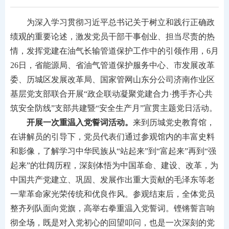
为深入学习贯彻习近平总书记关于树立和践行正确政
绩观的重要论述，激发党员干部干事创业、担当尽责的热
情，发挥党建在油气长输管道保护工作中的引领作用，6月
26日，省能源局、省油气管道保护服务中心、市发展改革
委、历城区发展改革局、国家管网山东分公司济南作业区
基层党支部联合开展“政企联动凝聚党建合力·携手齐心共
筑安全防线”支部共建暨“安全生产月”宣贯主题党日活动。
开展一次重温入党誓词活动。
来到历城党史教育馆，
在讲解员的引导下，党员代表们通过参观馆内的丰富史料
和影像，了解学习中华民族从“站起来”到“富起来”再到“强
起来”的壮阔历程，深刻体悟为中国革命、建设、改革，为
中国共产党建立、巩固、发展作出重大贡献的毛泽东等老
一辈革命家光荣传统和优良作风。参观结束后，全体党员
整齐列队面向党旗，高举右拳重温入党誓词。铿锵誓言响
彻全场，既是对入党初心的回望叩问，也是一次深刻的党