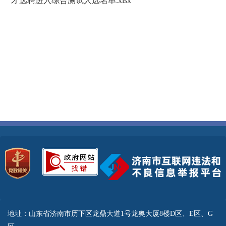
才选聘进入综合测试人选名单.xlsx
地址：山东省济南市历下区龙鼎大道1号龙奥大厦8楼D区、E区、G